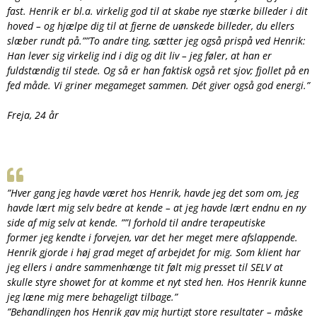
fast. Henrik er bl.a. virkelig god til at skabe nye stærke billeder i dit
hoved – og hjælpe dig til at fjerne de uønskede billeder, du ellers
slæber rundt på.””To andre ting, sætter jeg også prispå ved Henrik:
Han lever sig virkelig ind i dig og dit liv – jeg føler, at han er
fuldstændig til stede. Og så er han faktisk også ret sjov; fjollet på en
fed måde. Vi griner megameget sammen. Dét giver også god energi.”
Freja, 24 år
”Hver gang jeg havde været hos Henrik, havde jeg det som om, jeg
havde lært mig selv bedre at kende – at jeg havde lært endnu en ny
side af mig selv at kende. ””I forhold til andre terapeutiske
former jeg kendte i forvejen, var det her meget mere afslappende.
Henrik gjorde i høj grad meget af arbejdet for mig. Som klient har
jeg ellers i andre sammenhænge tit følt mig presset til SELV at
skulle styre showet for at komme et nyt sted hen. Hos Henrik kunne
jeg læne mig mere behageligt tilbage.”
”Behandlingen hos Henrik gav mig hurtigt store resultater – måske