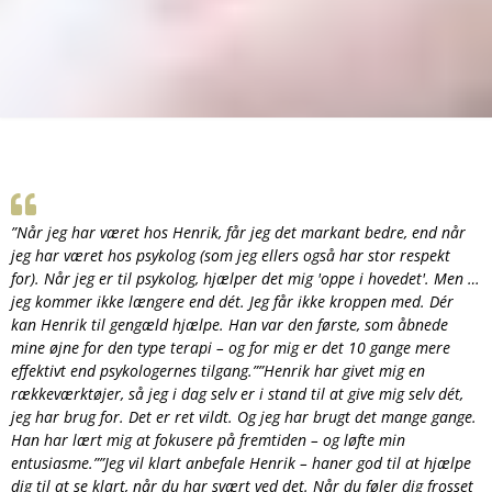
”Når jeg har været hos Henrik, får jeg det markant bedre, end når
jeg har været hos psykolog (som jeg ellers også har stor respekt
for). Når jeg er til psykolog, hjælper det mig 'oppe i hovedet'. Men …
jeg kommer ikke længere end dét. Jeg får ikke kroppen med. Dér
kan Henrik til gengæld hjælpe. Han var den første, som åbnede
mine øjne for den type terapi – og for mig er det 10 gange mere
effektivt end psykologernes tilgang.””Henrik har givet mig en
rækkeværktøjer, så jeg i dag selv er i stand til at give mig selv dét,
jeg har brug for. Det er ret vildt. Og jeg har brugt det mange gange.
Han har lært mig at fokusere på fremtiden – og løfte min
entusiasme.””Jeg vil klart anbefale Henrik – haner god til at hjælpe
dig til at se klart, når du har svært ved det. Når du føler dig frosset