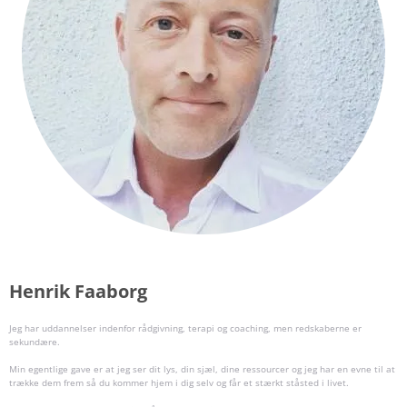
Henrik Faaborg
Jeg har uddannelser indenfor rådgivning, terapi og coaching, men redskaberne er
sekundære.
Min egentlige gave er at jeg ser dit lys, din sjæl, dine ressourcer og jeg har en evne til at
trække dem frem så du kommer hjem i dig selv og får et stærkt ståsted i livet.