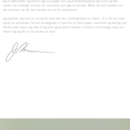
Jeg er Behandler og Healer lige så meget som jeg erPsykoterapeut og Coach og det
sætter de virkelige rammer for sessioner som gør en forskel. Både når det handler om
din business og når det handler om dit liv og helbred.
Jeg hjælper dig med at connecte med den du i virkeligheden er indeni, så vi får din sjæl
og dit lys på banen. Så kan du begynde at leve fra et mere ægte, autentisk og kærligt jeg.
Derfra viser vejen sig ofte af sig selv og du bliver mester i intuitivt at foretage valg som
nærer dig og det liv du ønsker at leve.